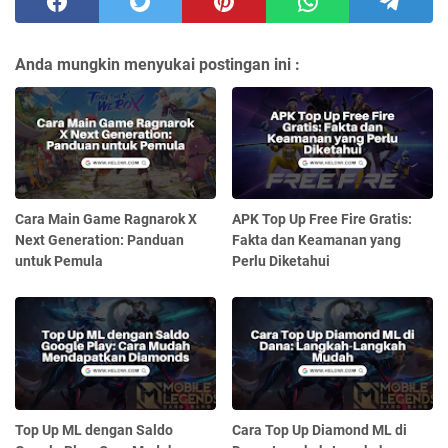
Anda mungkin menyukai postingan ini :
Cara Main Game Ragnarok X
APK Top Up Free Fire Gratis:
Next Generation: Panduan
Fakta dan Keamanan yang
untuk Pemula
Perlu Diketahui
Top Up ML dengan Saldo
Cara Top Up Diamond ML di