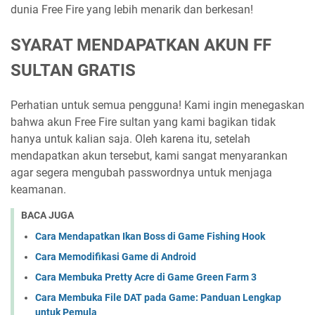
dunia Free Fire yang lebih menarik dan berkesan!
SYARAT MENDAPATKAN AKUN FF
SULTAN GRATIS
Perhatian untuk semua pengguna! Kami ingin menegaskan
bahwa akun Free Fire sultan yang kami bagikan tidak
hanya untuk kalian saja. Oleh karena itu, setelah
mendapatkan akun tersebut, kami sangat menyarankan
agar segera mengubah passwordnya untuk menjaga
keamanan.
BACA JUGA
Cara Mendapatkan Ikan Boss di Game Fishing Hook
Cara Memodifikasi Game di Android
Cara Membuka Pretty Acre di Game Green Farm 3
Cara Membuka File DAT pada Game: Panduan Lengkap
untuk Pemula