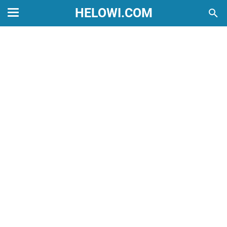
HELOWI.COM