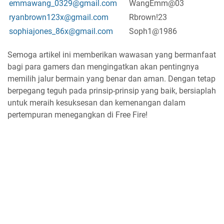
emmawang_0329@gmail.com
WangEmm@03
ryanbrown123x@gmail.com
Rbrown!23
sophiajones_86x@gmail.com
Soph1@1986
Semoga artikel ini memberikan wawasan yang bermanfaat
bagi para gamers dan mengingatkan akan pentingnya
memilih jalur bermain yang benar dan aman. Dengan tetap
berpegang teguh pada prinsip-prinsip yang baik, bersiaplah
untuk meraih kesuksesan dan kemenangan dalam
pertempuran menegangkan di Free Fire!