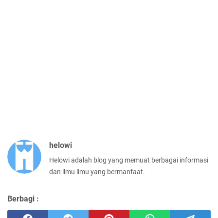
helowi
Helowi adalah blog yang memuat berbagai informasi
dan ilmu ilmu yang bermanfaat.
Berbagi :