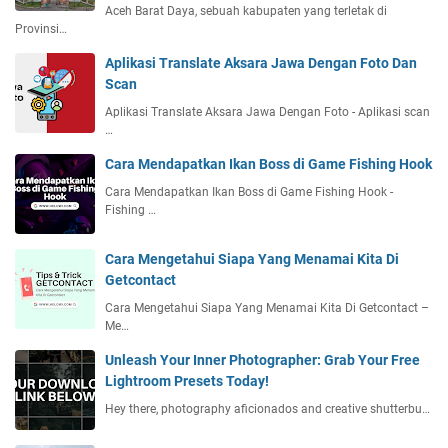
Aceh Barat Daya, sebuah kabupaten yang terletak di
Provinsi…
Aplikasi Translate Aksara Jawa Dengan Foto Dan
Scan
Aplikasi Translate Aksara Jawa Dengan Foto - Aplikasi scan
…
Cara Mendapatkan Ikan Boss di Game Fishing Hook
Cara Mendapatkan Ikan Boss di Game Fishing Hook -
Fishing …
Cara Mengetahui Siapa Yang Menamai Kita Di
Getcontact
Cara Mengetahui Siapa Yang Menamai Kita Di Getcontact –
Me…
Unleash Your Inner Photographer: Grab Your Free
Lightroom Presets Today!
Hey there, photography aficionados and creative shutterbu…