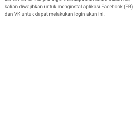
kalian diwajibkan untuk menginstal aplikasi Facebook (FB)
dan VK untuk dapat melakukan login akun ini.