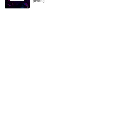
perang…