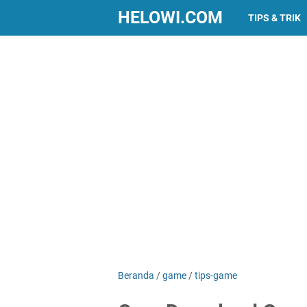
HELOWI.COM
TIPS & TRIK
Beranda
/
game
/
tips-game