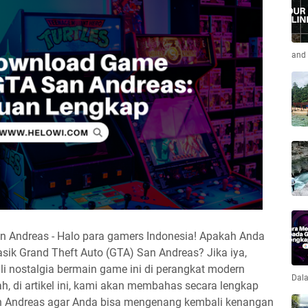
and 
Andreas - Halo para gamers Indonesia! Apakah Anda
sik Grand Theft Auto (GTA) San Andreas? Jika iya,
i nostalgia bermain game ini di perangkat modern
Dala
h, di artikel ini, kami akan membahas secara lengkap
 Andreas agar Anda bisa mengenang kembali kenangan