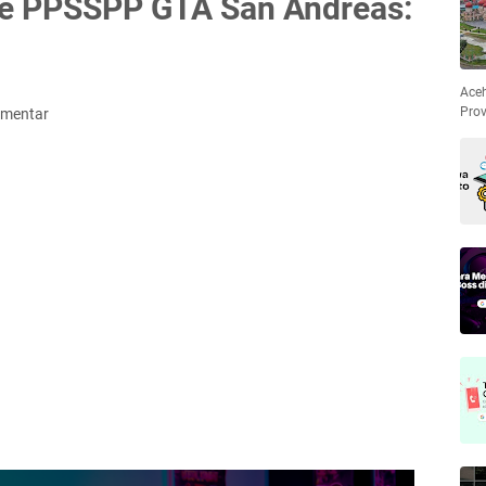
e PPSSPP GTA San Andreas:
Aceh
Prov
omentar